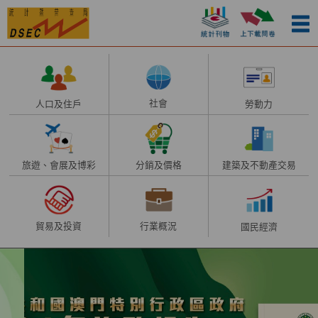
社會
人口及住戶
勞動力
建築及不動產交易
旅遊、會展及博彩
分銷及價格
貿易及投資
行業概況
國民經濟