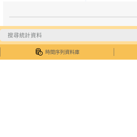
統計數據
統計服
統計資料
受訪者專
時間序列資料庫
統計數據庫
統計資料
綜合刊物
貨物編碼
專題網頁
電子統計
資料公佈時間表
我的統計
統計概念資料庫
網絡服務
統計分類表
手機應用
最新消息
微信公眾
澳門特別行政區政府 統計暨普查局
地址：澳門宋玉生廣場411-417號皇朝廣場17樓
總機：
(853)2872 8188
統計資料查詢：
(853)8399 5311
電郵：
inf