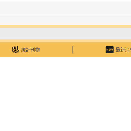
務
認識統計
區
統計小百科
統計刊物
最新消
查詢
統計考下您
查詢
微信帖文
刊物訂閱服務
比賽及活動
統計講座
統計教室
程式
統計遊戲
號
o@dsec.gov.mo