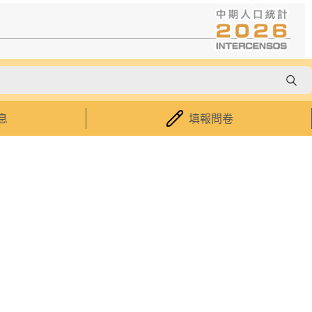
關於我們
統計暨普查局介紹
息
填報問卷
澳門資料統計體系
統計諮詢委員會
相關法例
服務承諾
採購資訊
招聘
聯絡我們
無障礙功能
|
私隱聲明