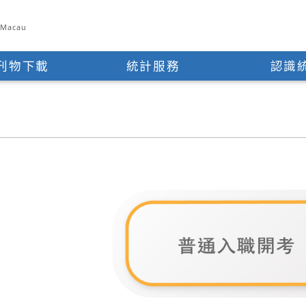
e Macau
刊物下載
統計服務
認識