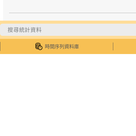
統計數據
統計服
統計資料
受訪者專
時間序列資料庫
統計數據庫
統計資料
綜合刊物
貨物編碼
專題網頁
電子統計
資料公佈時間表
我的統計
統計概念資料庫
網絡服務
統計分類表
手機應用
最新消息
微信公眾
澳門特別行政區政府 統計暨普查局
地址：澳門宋玉生廣場411-417號皇朝廣場17樓
總機：
(853)2872 8188
統計資料查詢：
(853)8399 5311
電郵：
inf