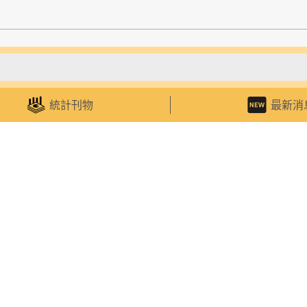
務
認識統計
區
統計小百科
統計刊物
最新消
查詢
統計考下您
查詢
微信帖文
刊物訂閱服務
比賽及活動
統計講座
統計教室
程式
統計遊戲
號
o@dsec.gov.mo