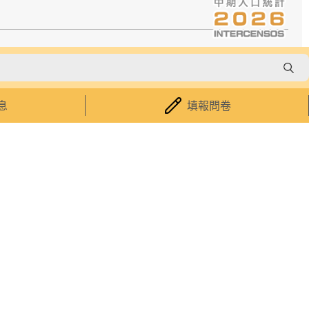
關於我們
統計暨普查局介紹
息
填報問卷
澳門資料統計體系
統計諮詢委員會
相關法例
服務承諾
採購資訊
招聘
聯絡我們
無障礙功能
|
私隱聲明