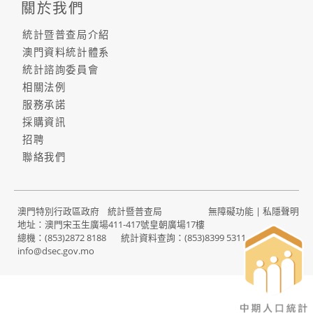
關於我們
統計暨普查局介紹
澳門資料統計體系
統計諮詢委員會
相關法例
服務承諾
採購資訊
招聘
聯絡我們
澳門特別行政區政府 統計暨普查局
無障礙功能
|
私隱聲明
地址：澳門宋玉生廣場411-417號皇朝廣場17樓
總機：
(853)2872 8188
統計資料查詢：
(853)8399 5311
電郵：
info@dsec.gov.mo